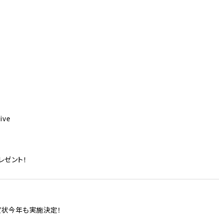
ive
レゼント！
賀状今年も実施決定！