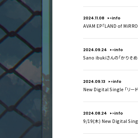
2024.11.08
info
AVAM EP「LAND of 
2024.09.24
info
Sano ibukiさんの「か
2024.09.13
info
New Digital Single
2024.08.24
info
9/19(木) New Digital