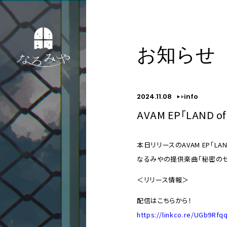
お知らせ
2024.11.08
info
AVAM EP「LAN
本日リリースのAVAM EP「LAND 
なるみやの提供楽曲｢秘密のセ
＜リリース情報＞
配信はこちらから！
https://linkco.re/UGb9Rfq