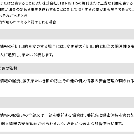
または公表することにより株式会社ETB RIGHTSの権利または正当な利益を害す
団体が法令の定める事務を遂行することに対して協力する必要がある場合であって、
おそれがあるとき
的が明らかであると認められる場合
は、個人情報の利用目的を変更する場合には、変更前の利用目的と相当の関連性
人に通知し、または公表します。
業員の監督
は、個人情報の漏洩、滅失またはき損の防止その他の個人情報の安全管理が図ら
、個人情報の取扱いの全部又は一部を委託する場合は、委託先と機密保持を含む契約
て個人情報の安全管理が図られるよう、必要かつ適切な監督を行います。