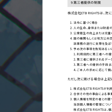
9.第三者提供の制限
株式会社ETB RIGHTS
法令に基づく場合
人の生命、身体または財産
公衆衛生の向上または児童
国の機関もしくは地方公共
該事務の遂行に支障を及ぼ
予め次の事項を告知あるい
1．利用目的に第三者への提
2．第三者に提供されるデー
3．第三者への提供の手段ま
4．ご本人の求めに応じて
ただし次に掲げる場合は上記
株式会社ETB RIGHT
合併その他の事由による事
個人情報を特定の者との間
当該個人情報の管理につい
株式会社ETB RIGHT