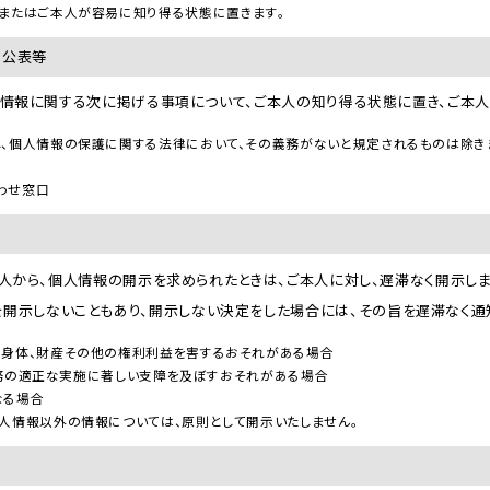
またはご本人が容易に知り得る状態に置きます。
の公表等
は、個人情報に関する次に掲げる事項について、ご本人の知り得る状態に置き、ご本
し、個人情報の保護に関する法律において、その義務がないと規定されるものは除き
わせ窓口
は、ご本人から、個人情報の開示を求められたときは、ご本人に対し、遅滞なく開示
開示しないこともあり、開示しない決定をした場合には、その旨を遅滞なく通
、身体、財産その他の権利利益を害するおそれがある場合
Sの業務の適正な実施に著しい支障を及ぼすおそれがある場合
なる場合
人情報以外の情報については、原則として開示いたしません。