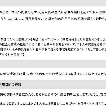
は、あらかじめご本人の同意を得ず、利用目的の達成に必要な範囲を超えて個人情
あらかじめご本人の同意を得ないで、承継前の利用目的の範囲を超えて取扱う
の保護のために必要がある場合であって、ご本人の同意を得ることが困難であるとき
の健全な育成の推進のために特に必要がある場合であって、ご本人の同意を得るこ
団体またはその委託を受けた者が法令の定める事務を遂行することに対して協力する
すおそれがあるとき
、適正に個人情報を取得し、偽りその他不正の手段により取得することはありません
る利用目的の通知
、個人情報を取得するにあたり、あらかじめその利用目的を公表します。ただし、
、または公表することによりご本人または第三者の生命、身体、財産その他の権利利