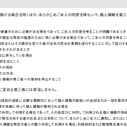
は、次に掲げる場合を除くほか、あらかじめご本人の同意を得ないで、個人情報を第
の保護のために必要がある場合であって、ご本人の同意を得ることが困難であるとき
の健全な育成の推進のために特に必要がある場合であって、ご本人の同意を得るこ
団体またはその委託を受けた者が法令の定める事務を遂行することに対して協力する
すおそれがあるとき
は公表をしている場合
供を含むこと
タの項目
たは方法
個人情報の第三者への提供を停止すること
に定める第三者には該当しません。
Sが利用目的の達成に必要な範囲内において個人情報の取扱いの全部または一部を委託
業の承継に伴って個人情報が提供される場合
で共同して利用する場合であって、その旨並びに共同して利用される個人情報の項目
て責任を有する者の氏名または名称について、あらかじめご本人に通知し、または
Sは、個人情報を特定の者との間で共同して利用する場合、利用目的または管理責任者