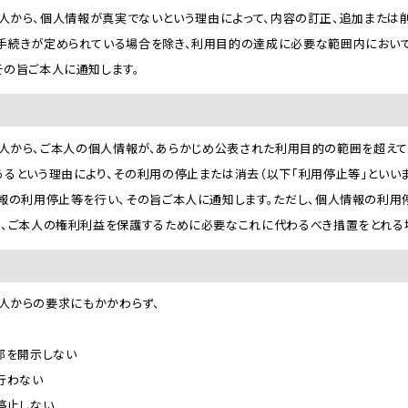
、ご本人から、個人情報が真実でないという理由によって、内容の訂正、追加また
手続きが定められている場合を除き、利用目的の達成に必要な範囲内において
その旨ご本人に通知します。
は、ご本人から、ご本人の個人情報が、あらかじめ公表された利用目的の範囲を超
るという理由により、その利用の停止または消去（以下「利用停止等」といい
情報の利用停止等を行い、その旨ご本人に通知します。ただし、個人情報の利
て、ご本人の権利利益を保護するために必要なこれに代わるべき措置をとれる
ご本人からの要求にもかかわらず、
部を開示しない
行わない
停止しない