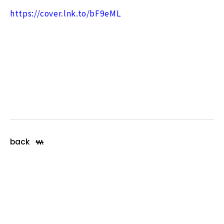
https://cover.lnk.to/bF9eML
back