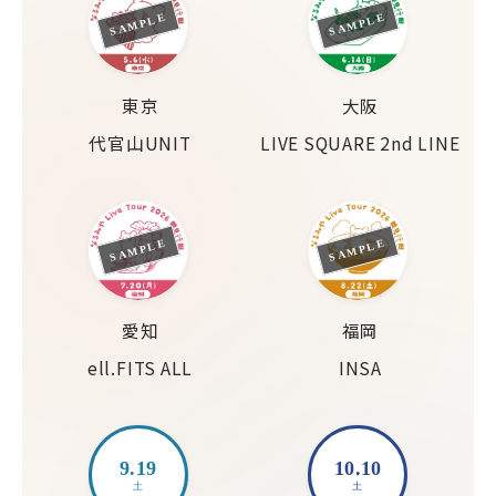
SAMPLE
SAMPLE
東京
大阪
代官山UNIT
LIVE SQUARE 2nd LINE
SAMPLE
SAMPLE
愛知
福岡
ell.FITS ALL
INSA
9.19
10.10
土
土